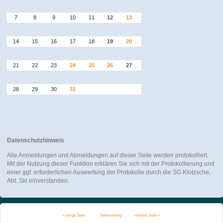
7
8
9
10
11
12
13
14
15
16
17
18
19
20
21
22
23
24
25
26
27
28
29
30
31
Datenschutzhinweis
Alle Anmeldungen und Abmeldungen auf dieser Seite werden protokolliert.
Mit der Nutzung dieser Funktion erklären Sie sich mit der Protokollierung und
einer ggf. erforderlichen Auswertung der Protokolle durch die SG Klotzsche,
Abt. Ski einverstanden.
« vorige Seite
Seitenanfang
nächste Seite »