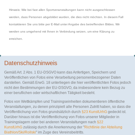
Hinweis: Wie bei fast allen Sportveranstaltungen kann nicht ausgeschlossen
werden, dass Personen abgebildet wurden, die dies nicht möchten. In diesem Fall
kontaktieren Sie uns bitte per E-Mail unter Angabe des betreffenden Bildes. Wir
werden uns umgehend mit Ihnen in Verbindung setzen, um eine Klärung zu
erreichen.
Datenschutzhinweis
Gemäß Art. 2 Abs. 1 EU-DSGVO kann das Anfertigen, Speichern und
Veröffentlichen von Fotos eine Verarbeitung personenbezogener Daten
darstellen. Gemäß ErwG. 18 unterliegen die hier veröffentlichten Fotos jedoch
nicht den Bestimmungen der EU-DSGVO, da insbesondere kein Bezug zu
einer beruflichen oder wirtschaftlichen Tätigkeit besteht.
Fotos von Wettkämpfen und Trainingseinheiten dokumentieren öffentliche
Veranstaltungen, zu denen prinzipiell alle Personen Zutritt haben, so dass die
Veröffentlichung von Fotos grundsätzlich durch
§23 KunstUrhG
gedeckt ist.
Darüber hinaus ist die Veröffentlichung von Fotos unserer Mitglieder in
Trainingslagern oder bei anderen Veranstaltungen nach
§22
KunstUrhG
zulässig durch die Anerkennung der "
Richtlinie der Abteilung
Biathlon/Ski/Rollski
" im Zuge des Vereinsbeitritts.