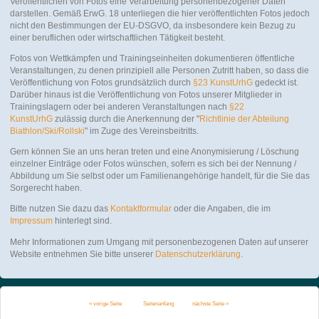
Veröffentlichen von Fotos eine Verarbeitung personenbezogener Daten
darstellen. Gemäß ErwG. 18 unterliegen die hier veröffentlichten Fotos jedoch
nicht den Bestimmungen der EU-DSGVO, da insbesondere kein Bezug zu
einer beruflichen oder wirtschaftlichen Tätigkeit besteht.
Fotos von Wettkämpfen und Trainingseinheiten dokumentieren öffentliche
Veranstaltungen, zu denen prinzipiell alle Personen Zutritt haben, so dass die
Veröffentlichung von Fotos grundsätzlich durch
§23 KunstUrhG
gedeckt ist.
Darüber hinaus ist die Veröffentlichung von Fotos unserer Mitglieder in
Trainingslagern oder bei anderen Veranstaltungen nach
§22
KunstUrhG
zulässig durch die Anerkennung der "
Richtlinie der Abteilung
Biathlon/Ski/Rollski
" im Zuge des Vereinsbeitritts.
Gern können Sie an uns heran treten und eine Anonymisierung / Löschung
einzelner Einträge oder Fotos wünschen, sofern es sich bei der Nennung /
Abbildung um Sie selbst oder um Familienangehörige handelt, für die Sie das
Sorgerecht haben.
Bitte nutzen Sie dazu das
Kontaktformular
oder die Angaben, die im
Impressum
hinterlegt sind.
Mehr Informationen zum Umgang mit personenbezogenen Daten auf unserer
Website entnehmen Sie bitte unserer
Datenschutzerklärung
.
« vorige Seite
Seitenanfang
nächste Seite »