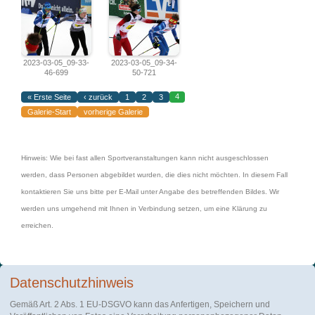
2023-03-05_09-33-
2023-03-05_09-34-
46-699
50-721
4
« Erste Seite
‹ zurück
1
2
3
Galerie-Start
vorherige Galerie
Hinweis: Wie bei fast allen Sportveranstaltungen kann nicht ausgeschlossen
werden, dass Personen abgebildet wurden, die dies nicht möchten. In diesem Fall
kontaktieren Sie uns bitte per E-Mail unter Angabe des betreffenden Bildes. Wir
werden uns umgehend mit Ihnen in Verbindung setzen, um eine Klärung zu
erreichen.
Datenschutzhinweis
Gemäß Art. 2 Abs. 1 EU-DSGVO kann das Anfertigen, Speichern und