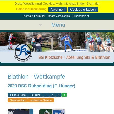
Diese Website nutzt Cookies. Mehr Info dazu finden Sie in der
Datenschutzerklärung
.
Ablehnen
Cookies erlauben
Kontakt-Formular
Inhaltsverzeichnis
Druckansicht
Menü
Biathlon - Wettkämpfe
2023 DSC Ruhpolding (F. Hunger)
4
« Erste Seite
‹ zurück
1
2
3
Galerie-Start
vorherige Galerie