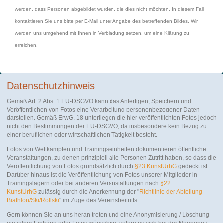
werden, dass Personen abgebildet wurden, die dies nicht möchten. In diesem Fall
kontaktieren Sie uns bitte per E-Mail unter Angabe des betreffenden Bildes. Wir
werden uns umgehend mit Ihnen in Verbindung setzen, um eine Klärung zu
erreichen.
Datenschutzhinweis
Gemäß Art. 2 Abs. 1 EU-DSGVO kann das Anfertigen, Speichern und
Veröffentlichen von Fotos eine Verarbeitung personenbezogener Daten
darstellen. Gemäß ErwG. 18 unterliegen die hier veröffentlichten Fotos jedoch
nicht den Bestimmungen der EU-DSGVO, da insbesondere kein Bezug zu
einer beruflichen oder wirtschaftlichen Tätigkeit besteht.
Fotos von Wettkämpfen und Trainingseinheiten dokumentieren öffentliche
Veranstaltungen, zu denen prinzipiell alle Personen Zutritt haben, so dass die
Veröffentlichung von Fotos grundsätzlich durch
§23 KunstUrhG
gedeckt ist.
Darüber hinaus ist die Veröffentlichung von Fotos unserer Mitglieder in
Trainingslagern oder bei anderen Veranstaltungen nach
§22
KunstUrhG
zulässig durch die Anerkennung der "
Richtlinie der Abteilung
Biathlon/Ski/Rollski
" im Zuge des Vereinsbeitritts.
Gern können Sie an uns heran treten und eine Anonymisierung / Löschung