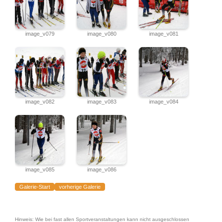
image_v079
image_v080
image_v081
image_v082
image_v083
image_v084
image_v085
image_v086
Galerie-Start
vorherige Galerie
Hinweis: Wie bei fast allen Sportveranstaltungen kann nicht ausgeschlossen