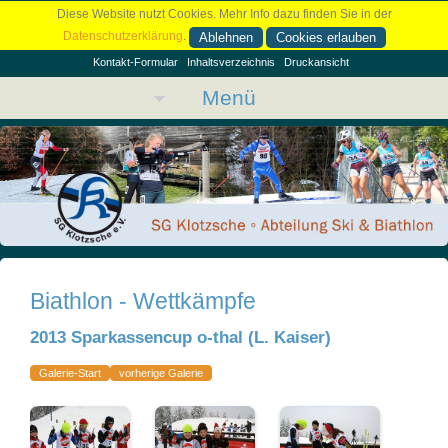
Diese Website nutzt Cookies. Mehr Info dazu finden Sie in der
Datenschutzerklärung
.
Ablehnen
Cookies erlauben
Kontakt-Formular
Inhaltsverzeichnis
Druckansicht
Menü
Biathlon - Wettkämpfe
2013 Sparkassencup o-thal (L. Kaiser)
Galerie-Start
vorherige Galerie