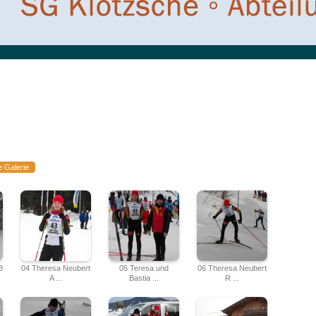
e Galerie
8
04 Theresa Neubert
05 Teresa und
06 Theresa Neubert
A ...
Bastia ...
R ...