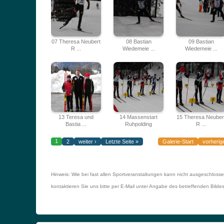
07 Theresa Neubert
08 Bastian
09 Bastian
R ...
Wiedemeie ...
Wiedemeie ...
13 Teresa und
14 Massenstart
15 Theresa Neuber
Bastia ...
Ruhpolding
R ...
1
2
weiter ›
Letzte Seite »
Galerie-Start
vorherig
Hinweis: Wie bei fast allen Sportveranstaltungen kann nicht ausgeschloss
kontaktieren Sie uns bitte per E-Mail unter Angabe des betreffenden Bild