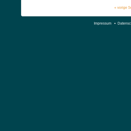
« vorige S
Impressum
•
Datensc