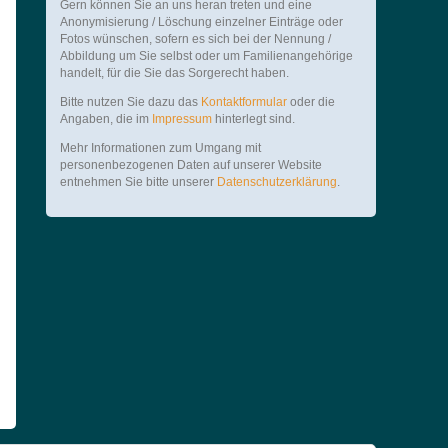
Gern können Sie an uns heran treten und eine
Anonymisierung / Löschung einzelner Einträge oder
Fotos wünschen, sofern es sich bei der Nennung /
Abbildung um Sie selbst oder um Familienangehörige
handelt, für die Sie das Sorgerecht haben.
Bitte nutzen Sie dazu das
Kontaktformular
oder die
Angaben, die im
Impressum
hinterlegt sind.
Mehr Informationen zum Umgang mit
personenbezogenen Daten auf unserer Website
entnehmen Sie bitte unserer
Datenschutzerklärung
.