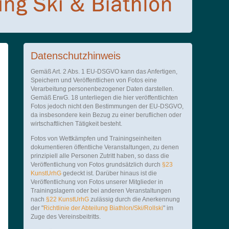
Datenschutzhinweis
Gemäß Art. 2 Abs. 1 EU-DSGVO kann das Anfertigen,
Speichern und Veröffentlichen von Fotos eine
Verarbeitung personenbezogener Daten darstellen.
Gemäß ErwG. 18 unterliegen die hier veröffentlichten
Fotos jedoch nicht den Bestimmungen der EU-DSGVO,
da insbesondere kein Bezug zu einer beruflichen oder
wirtschaftlichen Tätigkeit besteht.
Fotos von Wettkämpfen und Trainingseinheiten
dokumentieren öffentliche Veranstaltungen, zu denen
prinzipiell alle Personen Zutritt haben, so dass die
Veröffentlichung von Fotos grundsätzlich durch
§23
KunstUrhG
gedeckt ist. Darüber hinaus ist die
Veröffentlichung von Fotos unserer Mitglieder in
Trainingslagern oder bei anderen Veranstaltungen
nach
§22 KunstUrhG
zulässig durch die Anerkennung
der "
Richtlinie der Abteilung Biathlon/Ski/Rollski
" im
Zuge des Vereinsbeitritts.