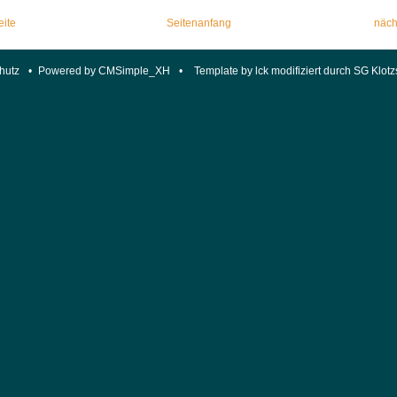
eite
Seitenanfang
näch
hutz
•
Powered by CMSimple_XH
•
Template by lck modifiziert durch SG Klotz