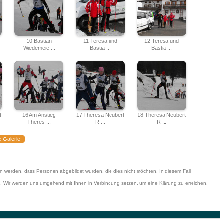
10 Bastian
11 Teresa und
12 Teresa und
Wiedemeie ...
Bastia ...
Bastia ...
t
16 Am Anstieg
17 Theresa Neubert
18 Theresa Neubert
Theres ...
R ...
R ...
e Galerie
en werden, dass Personen abgebildet wurden, die dies nicht möchten. In diesem Fall
es. Wir werden uns umgehend mit Ihnen in Verbindung setzen, um eine Klärung zu erreichen.