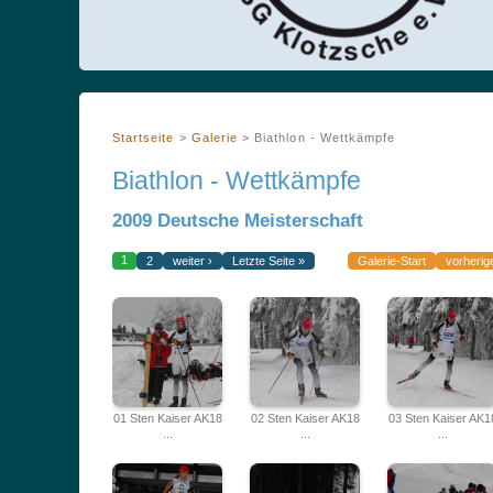
Startseite
>
Galerie
>
Biathlon - Wettkämpfe
Biathlon - Wettkämpfe
2009 Deutsche Meisterschaft
1
2
weiter ›
Letzte Seite »
Galerie-Start
vorherig
01 Sten Kaiser AK18
02 Sten Kaiser AK18
03 Sten Kaiser AK1
...
...
...