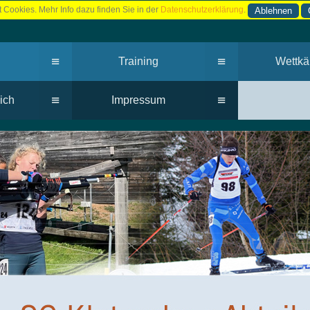
 Cookies. Mehr Info dazu finden Sie in der
Datenschutzerklärung
.
Ablehnen
≡
≡
Training
Wettkä
≡
≡
ich
Impressum