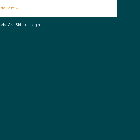
ste Seite »
sche Abt. Ski
•
Login