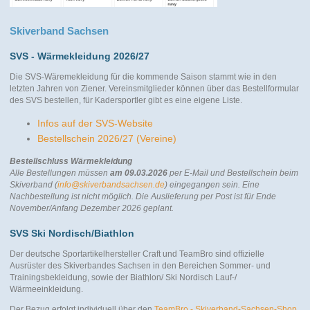
Skiverband Sachsen
SVS - Wärmekleidung 2026/27
Die SVS-Wäremekleidung für die kommende Saison stammt wie in den
letzten Jahren von Ziener. Vereinsmitglieder können über das Bestellformular
des SVS bestellen, für Kadersportler gibt es eine eigene Liste.
Infos auf der SVS-Website
Bestellschein 2026/27 (Vereine)
Bestellschluss Wärmekleidung
Alle Bestellungen müssen
am 09.03.2026
per E-Mail und Bestellschein beim
Skiverband (
info@skiverbandsachsen.de
) eingegangen sein. Eine
Nachbestellung ist nicht möglich.
Die Auslieferung per Post ist für Ende
November/Anfang Dezember 2026 geplant.
SVS Ski Nordisch/Biathlon
Der deutsche Sportartikelhersteller Craft und TeamBro sind offizielle
Ausrüster des Skiverbandes Sachsen in den Bereichen Sommer- und
Trainingsbekleidung, sowie der Biathlon/ Ski Nordisch Lauf-/
Wärmeeinkleidung.
Der Bezug erfolgt individuell über den
TeamBro - Skiverband-Sachsen-Shop
.