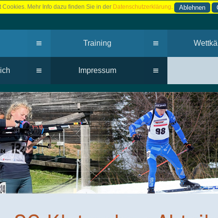
 Cookies. Mehr Info dazu finden Sie in der
Datenschutzerklärung
.
Ablehnen
≡
≡
Training
Wettkä
≡
≡
ich
Impressum