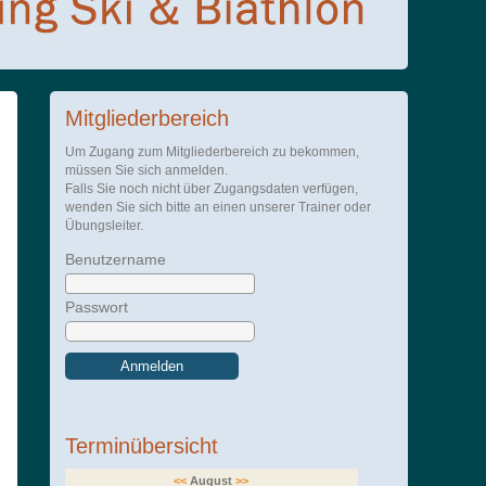
Mitgliederbereich
Um Zugang zum Mitgliederbereich zu bekommen,
müssen Sie sich anmelden.
Falls Sie noch nicht über Zugangsdaten verfügen,
wenden Sie sich bitte an einen unserer Trainer oder
Übungsleiter.
Benutzername
Passwort
Anmelden
Terminübersicht
<<
August
>>