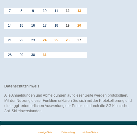
7
8
9
10
11
12
13
14
15
16
17
18
19
20
21
22
23
24
25
26
27
28
29
30
31
Datenschutzhinweis
Alle Anmeldungen und Abmeldungen auf dieser Seite werden protokolliert.
Mit der Nutzung dieser Funktion erklären Sie sich mit der Protokollierung und
einer ggf. erforderlichen Auswertung der Protokolle durch die SG Klotzsche,
Abt. Ski einverstanden.
« vorige Seite
Seitenanfang
nächste Seite »