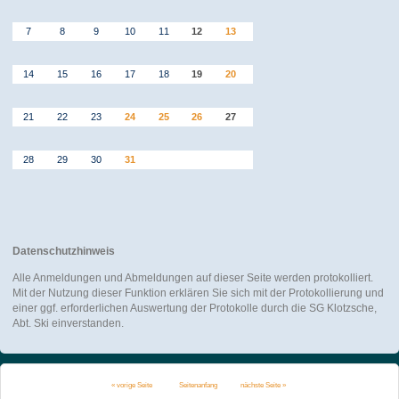
7
8
9
10
11
12
13
14
15
16
17
18
19
20
21
22
23
24
25
26
27
28
29
30
31
Datenschutzhinweis
Alle Anmeldungen und Abmeldungen auf dieser Seite werden protokolliert.
Mit der Nutzung dieser Funktion erklären Sie sich mit der Protokollierung und
einer ggf. erforderlichen Auswertung der Protokolle durch die SG Klotzsche,
Abt. Ski einverstanden.
« vorige Seite
Seitenanfang
nächste Seite »