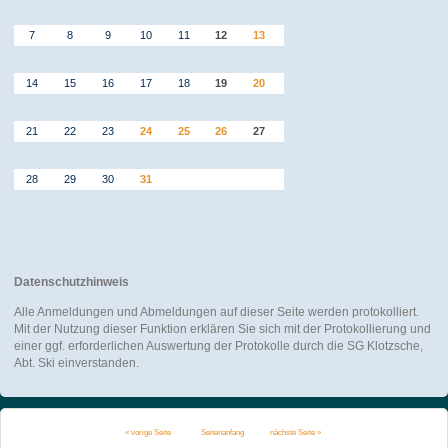
7
8
9
10
11
12
13
14
15
16
17
18
19
20
21
22
23
24
25
26
27
28
29
30
31
Datenschutzhinweis
Alle Anmeldungen und Abmeldungen auf dieser Seite werden protokolliert.
Mit der Nutzung dieser Funktion erklären Sie sich mit der Protokollierung und
einer ggf. erforderlichen Auswertung der Protokolle durch die SG Klotzsche,
Abt. Ski einverstanden.
« vorige Seite
Seitenanfang
nächste Seite »