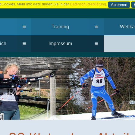
 Cookies. Mehr Info dazu finden Sie in der
Datenschutzerklärung
.
Ablehnen
≡
≡
Training
Wettkä
≡
≡
ich
Impressum