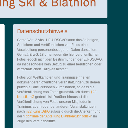
Datenschutzhinweis
Gemäß Art. 2 Abs. 1 EU-DSGVO kann das Anfertigen,
Speichern und Veröffentlichen von Fotos eine
Verarbeitung personenbezogener Daten darstellen.
Gemäß ErwG. 18 unterliegen die hier veröffentlichten
Fotos jedoch nicht den Bestimmungen der EU-DSGVO,
da insbesondere kein Bezug zu einer beruflichen oder
wirtschaftlichen Tätigkeit besteht.
Fotos von Wettkämpfen und Trainingseinheiten
dokumentieren öffentliche Veranstaltungen, zu denen
prinzipiell alle Personen Zutritt haben, so dass die
Veröffentlichung von Fotos grundsätzlich durch
§23
KunstUrhG
gedeckt ist. Darüber hinaus ist die
Veröffentlichung von Fotos unserer Mitglieder in
Trainingslagern oder bei anderen Veranstaltungen
nach
§22 KunstUrhG
zulässig durch die Anerkennung
der "
Richtlinie der Abteilung Biathlon/Ski/Rollski
" im
Zuge des Vereinsbeitritts.