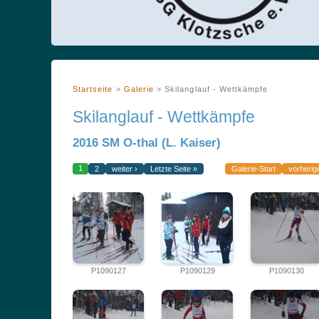
Startseite
>
Galerie
>
Skilanglauf - Wettkämpfe
Skilanglauf - Wettkämpfe
2016 SM O-thal (L. Kaiser)
1
2
weiter ›
Letzte Seite »
Galerie-Start
vorherig
P1090127
P1090129
P1090130