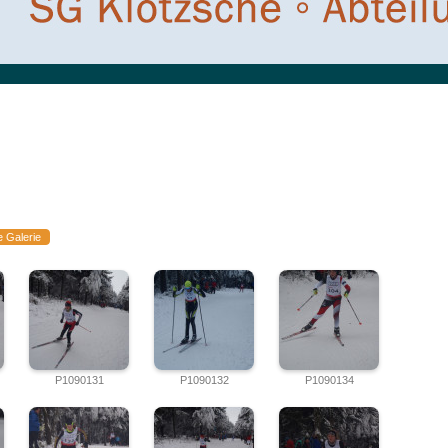
e Galerie
P1090131
P1090132
P1090134