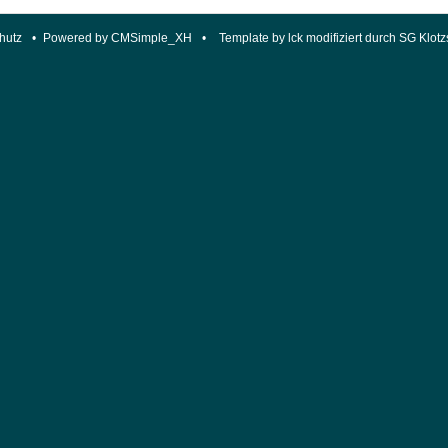
hutz
•
Powered by CMSimple_XH
•
Template by lck modifiziert durch SG Klotz