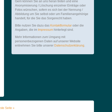
Gern können Sie an uns heran treten und eine
Anonymisierung / Löschung einzelner Einträge oder
Fotos wünschen, sofern es sich bei der Nennung /
Abbildung um Sie selbst oder um Familienangehörige
handelt, für die Sie das Sorgerecht haben.
Bitte nutzen Sie dazu das
Kontaktformular
oder die
Angaben, die im
Impressum
hinterlegt sind.
Mehr Informationen zum Umgang mit
personenbezogenen Daten auf unserer Website
entnehmen Sie bitte unserer
Datenschutzerklärung
.
ste Seite »