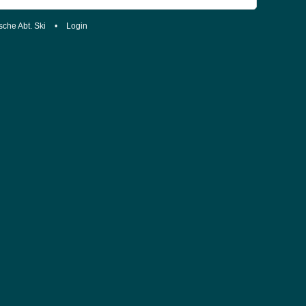
sche Abt. Ski
•
Login