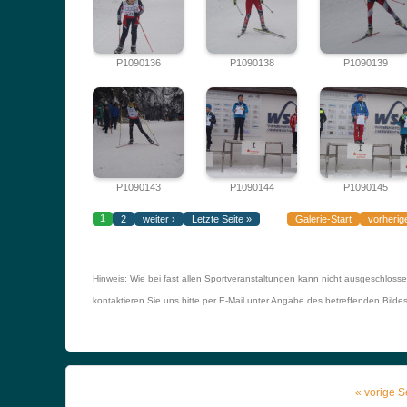
P1090136
P1090138
P1090139
P1090143
P1090144
P1090145
1
2
weiter ›
Letzte Seite »
Galerie-Start
vorherig
Hinweis: Wie bei fast allen Sportveranstaltungen kann nicht ausgeschloss
kontaktieren Sie uns bitte per E-Mail unter Angabe des betreffenden Bild
« vorige S