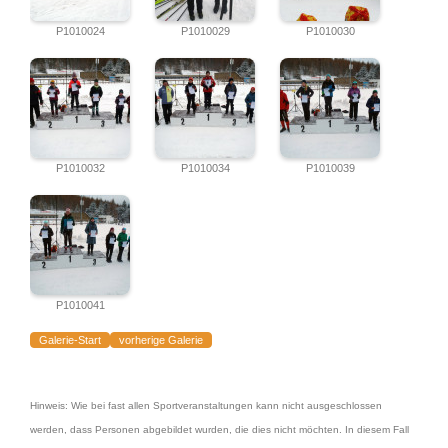
P1010024
P1010029
P1010030
P1010032
P1010034
P1010039
P1010041
Galerie-Start
vorherige Galerie
Hinweis: Wie bei fast allen Sportveranstaltungen kann nicht ausgeschlossen
werden, dass Personen abgebildet wurden, die dies nicht möchten. In diesem Fall