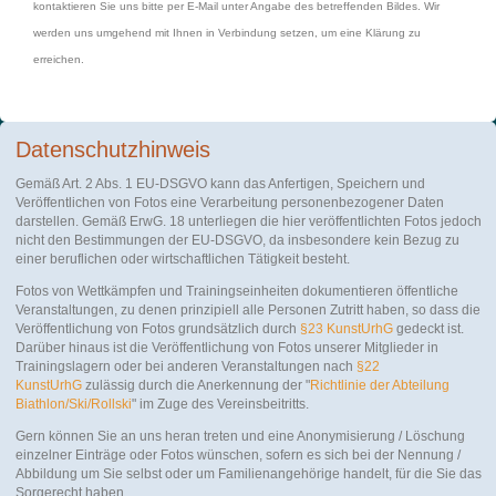
kontaktieren Sie uns bitte per E-Mail unter Angabe des betreffenden Bildes. Wir
werden uns umgehend mit Ihnen in Verbindung setzen, um eine Klärung zu
erreichen.
Datenschutzhinweis
Gemäß Art. 2 Abs. 1 EU-DSGVO kann das Anfertigen, Speichern und
Veröffentlichen von Fotos eine Verarbeitung personenbezogener Daten
darstellen. Gemäß ErwG. 18 unterliegen die hier veröffentlichten Fotos jedoch
nicht den Bestimmungen der EU-DSGVO, da insbesondere kein Bezug zu
einer beruflichen oder wirtschaftlichen Tätigkeit besteht.
Fotos von Wettkämpfen und Trainingseinheiten dokumentieren öffentliche
Veranstaltungen, zu denen prinzipiell alle Personen Zutritt haben, so dass die
Veröffentlichung von Fotos grundsätzlich durch
§23 KunstUrhG
gedeckt ist.
Darüber hinaus ist die Veröffentlichung von Fotos unserer Mitglieder in
Trainingslagern oder bei anderen Veranstaltungen nach
§22
KunstUrhG
zulässig durch die Anerkennung der "
Richtlinie der Abteilung
Biathlon/Ski/Rollski
" im Zuge des Vereinsbeitritts.
Gern können Sie an uns heran treten und eine Anonymisierung / Löschung
einzelner Einträge oder Fotos wünschen, sofern es sich bei der Nennung /
Abbildung um Sie selbst oder um Familienangehörige handelt, für die Sie das
Sorgerecht haben.