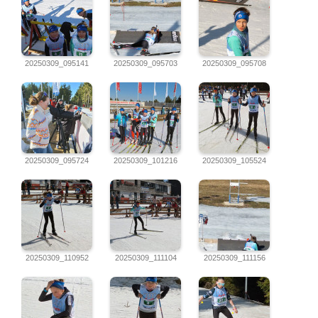
20250309_095141
20250309_095703
20250309_095708
20250309_095724
20250309_101216
20250309_105524
20250309_110952
20250309_111104
20250309_111156