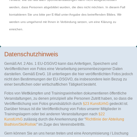
werden, dass Personen abgebildet wurden, die dies nicht möchten. In diesem Fall
kontaktieren Sie uns bitte per E-Mail unter Angabe des betreffenden Bildes. Wir
werden uns umgehend mit Ihnen in Verbindung setzen, um eine Klärung zu
erreichen.
Datenschutzhinweis
Gemäß Art. 2 Abs. 1 EU-DSGVO kann das Anfertigen, Speichern und
Veröffentlichen von Fotos eine Verarbeitung personenbezogener Daten
darstellen. Gemäß ErwG. 18 unterliegen die hier veröffentlichten Fotos jedoch
nicht den Bestimmungen der EU-DSGVO, da insbesondere kein Bezug zu
einer beruflichen oder wirtschaftlichen Tätigkeit besteht.
Fotos von Wettkämpfen und Trainingseinheiten dokumentieren öffentliche
Veranstaltungen, zu denen prinzipiell alle Personen Zutritt haben, so dass die
Veröffentlichung von Fotos grundsätzlich durch
§23 KunstUrhG
gedeckt ist.
Darüber hinaus ist die Veröffentlichung von Fotos unserer Mitglieder in
Trainingslagern oder bei anderen Veranstaltungen nach
§22
KunstUrhG
zulässig durch die Anerkennung der "
Richtlinie der Abteilung
Biathlon/Ski/Rollski
" im Zuge des Vereinsbeitritts.
Gern können Sie an uns heran treten und eine Anonymisierung / Löschung