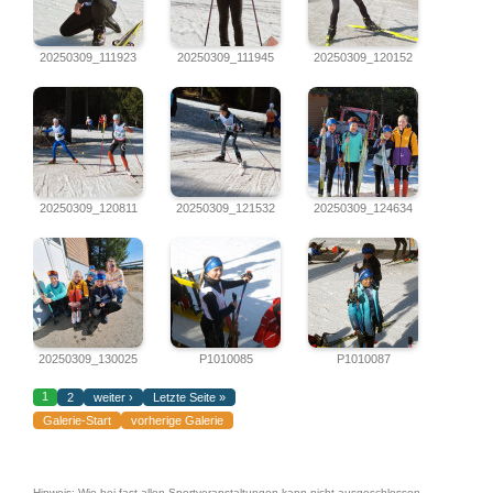
20250309_111923
20250309_111945
20250309_120152
20250309_120811
20250309_121532
20250309_124634
20250309_130025
P1010085
P1010087
1
2
weiter ›
Letzte Seite »
Galerie-Start
vorherige Galerie
Hinweis: Wie bei fast allen Sportveranstaltungen kann nicht ausgeschlossen