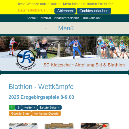
Diese Website nutzt Cookies. Mehr Info dazu finden Sie in der
Datenschutzerklärung
.
Ablehnen
Cookies erlauben
Kontakt-Formular
Inhaltsverzeichnis
Druckansicht
Menü
Biathlon - Wettkämpfe
2025 Erzgebirgsspiele 8-9.03
1
2
weiter ›
Letzte Seite »
Galerie-Start
vorherige Galerie