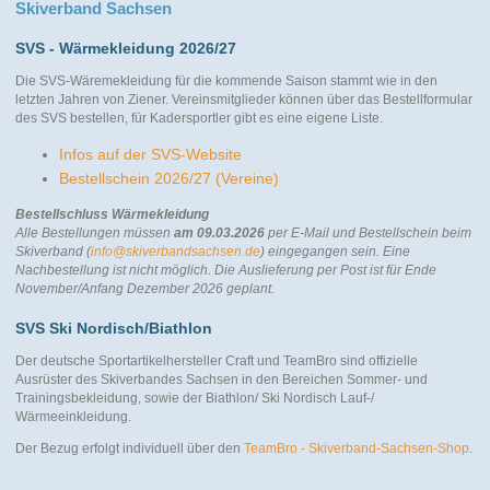
Skiverband Sachsen
SVS - Wärmekleidung 2026/27
Die SVS-Wäremekleidung für die kommende Saison stammt wie in den
letzten Jahren von Ziener. Vereinsmitglieder können über das Bestellformular
des SVS bestellen, für Kadersportler gibt es eine eigene Liste.
Infos auf der SVS-Website
Bestellschein 2026/27 (Vereine)
Bestellschluss Wärmekleidung
Alle Bestellungen müssen
am 09.03.2026
per E-Mail und Bestellschein beim
Skiverband (
info@skiverbandsachsen.de
) eingegangen sein. Eine
Nachbestellung ist nicht möglich.
Die Auslieferung per Post ist für Ende
November/Anfang Dezember 2026 geplant.
SVS Ski Nordisch/Biathlon
Der deutsche Sportartikelhersteller Craft und TeamBro sind offizielle
Ausrüster des Skiverbandes Sachsen in den Bereichen Sommer- und
Trainingsbekleidung, sowie der Biathlon/ Ski Nordisch Lauf-/
Wärmeeinkleidung.
Der Bezug erfolgt individuell über den
TeamBro - Skiverband-Sachsen-Shop
.