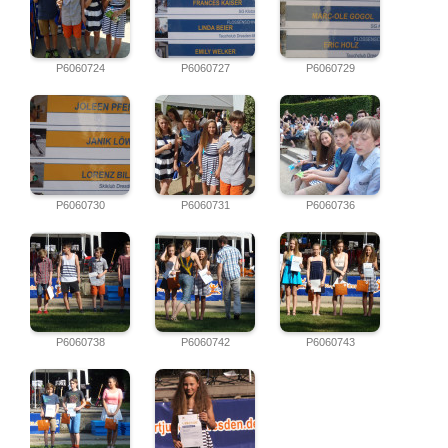
P6060724
P6060727
P6060729
P6060730
P6060731
P6060736
P6060738
P6060742
P6060743